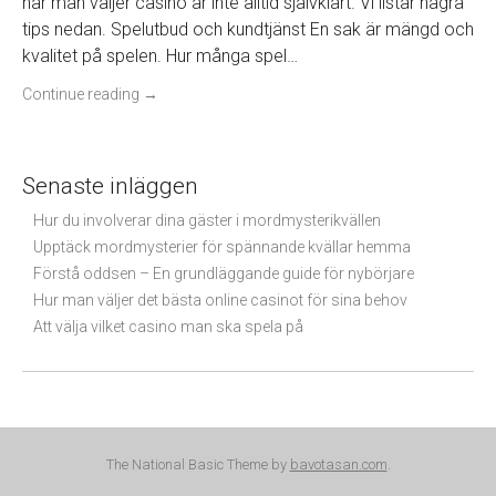
när man väljer casino är inte alltid självklart. Vi listar några
tips nedan. Spelutbud och kundtjänst En sak är mängd och
kvalitet på spelen. Hur många spel…
Continue reading
→
Senaste inläggen
Hur du involverar dina gäster i mordmysterikvällen
Upptäck mordmysterier för spännande kvällar hemma
Förstå oddsen – En grundläggande guide för nybörjare
Hur man väljer det bästa online casinot för sina behov
Att välja vilket casino man ska spela på
The National Basic Theme by
bavotasan.com
.